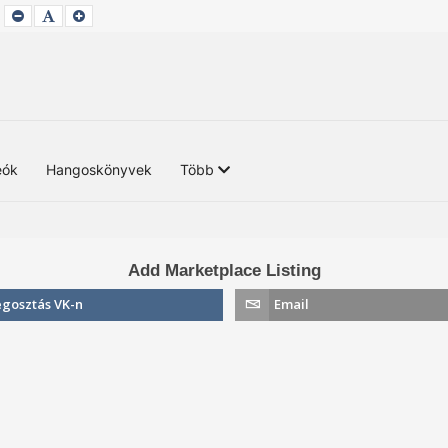
SET
SET
SET
SMALLER
DEFAULT
LARGER
FONT
FONT
FONT
eók
Hangoskönyvek
Több
Add Marketplace Listing
gosztás VK-n
Email