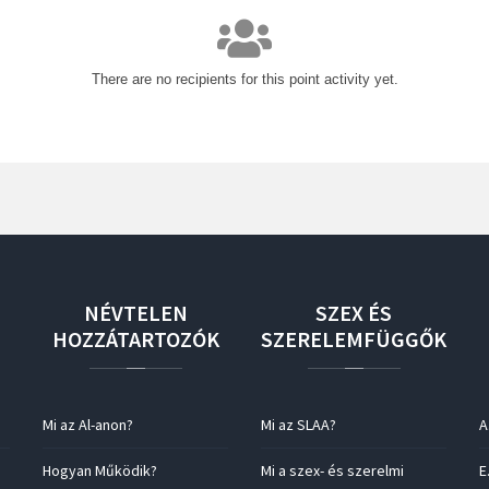
There are no recipients for this point activity yet.
NÉVTELEN
SZEX
ÉS
HOZZÁTARTOZÓK
SZERELEMFÜGGŐK
Mi az Al-anon?
Mi az SLAA?
A
Hogyan Működik?
Mi a szex- és szerelmi
E