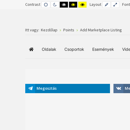
Contrast
DEFAULT
NIGHT
HIGH
HIGH
HIGH
Layout
FIXED
WIDE
Font
MODE
MODE
CONTRAST
CONTRAST
CONTRAST
LAYOUT
LAYOUT
BLACK
BLACK
YELLOW
WHITE
YELLOW
BLACK
MODE
MODE
MODE
Itt vagy:
Kezdőlap
Points
Add Marketplace Listing
Oldalak
Csoportok
Események
Vid
Főoldal
Megosztás
Me