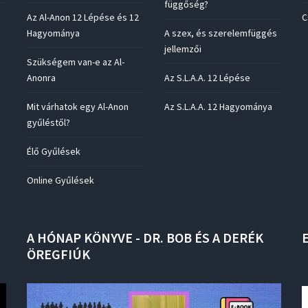
függőség?
Az Al-Anon 12 Lépése és 12
C
Hagyománya
A szex, és szerelemfüggés
jellemzői
Szükségem van-e az Al-
Anonra
Az S.L.A.A. 12 Lépése
Mit várhatok egy Al-Anon
Az S.L.A.A. 12 Hagyománya
gyűléstől?
Élő Gyűlések
Online Gyűlések
A
HÓNAP
KÖNYVE
-
DR.
BOB
ÉS
A
DERÉK
ÖREGFIÚK