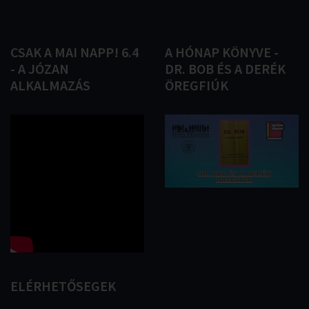
CSAK
A
MAI
NAPP!
6.4
A
HÓNAP
KÖNYVE
-
-
A
JÓZAN
DR.
BOB
ÉS
A
DERÉK
ALKALMAZÁS
ÖREGFIÚK
ELÉRHETŐSEGEK