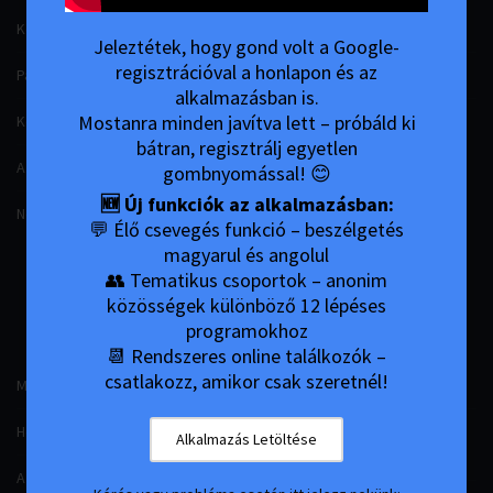
Könyvek (hun)
12 Lépés 12 Hagyomány
Jeleztétek, hogy gond volt a Google-
regisztrációval a honlapon és az
Pamfletek (hun)
N.A. Videók
alkalmazásban is.
Mostanra minden javítva lett – próbáld ki
Könyvek (en)
Online Gyűlések
bátran, regisztrálj egyetlen
A.A. Videók
gombnyomással! 😊
🆕 Új funkciók az alkalmazásban:
Nemzetközi Meeting Kereső
💬 Élő csevegés funkció – beszélgetés
magyarul és angolul
NÉVTELEN
SZEX
ÉS
👥 Tematikus csoportok – anonim
HOZZÁTARTOZÓK
SZERELEMFÜGGŐK
közösségek különböző 12 lépéses
programokhoz
📆 Rendszeres online találkozók –
csatlakozz, amikor csak szeretnél!
Mi az Al-anon?
Mi az SLAA?
Hogyan Működik?
Mi a szex- és szerelmi
Alkalmazás Letöltése
függőség?
Az Al-Anon 12 Lépése és 12