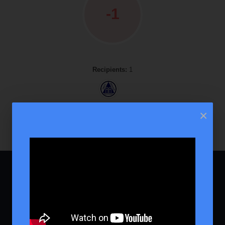
-1
Recipients:
1
×
ANONIM
ANONIM
ALKOHOLISTÁK
DROGFÜGGŐK