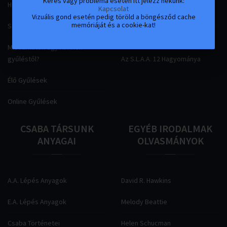
Kérés vagy probléma esetén itt jelezz nekünk:
Hagyománya
A szex, és szerelemfüggés
Kapcsolat
jellemzői
Vizuális gond esetén pedig töröld a böngésződ cache
memóriáját és a cookie-kat!
Szükségem van-e az Al-Anonra
Az S.L.A.A. 12 Lépése
Mit várhatok egy Al-Anon
gyűléstől?
Az S.L.A.A. 12 Hagyománya
Élő Gyűlések
Online Gyűlések
CSABA
TÁRSUNK
EGYÉB
IRODALMAK
ANYAGAI
OLVASMÁNYOK
A.A. Lépés Anyagok
David R. Hawkins
E.A. Lépés Anyagok
Melody Beattie
Csaba Történetei
Helen Schucman