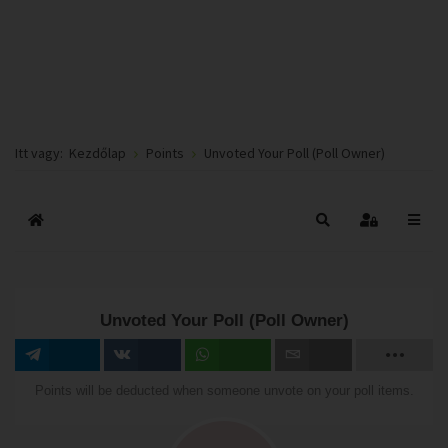
Itt vagy:
Kezdőlap
Points
Unvoted Your Poll (Poll Owner)
Főoldal
Keresés
Bejelentkez
Unvoted Your Poll (Poll Owner)
Megosztás
Megosztás
Megosztás
Email
Points will be deducted when someone unvote on your poll items.
VK-n