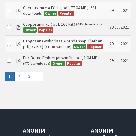
Csernus Imre a Férfi
( pdf, 77.04 MB )
(391
pdf
29 Jul 2021
Owner
Popular
downloads)
Csoportmunka
( pdf, 160 KB )
(445 downloads)
pdf
29 Jul 2021
Owner
Popular
Dzogcsen Gyakorlasa A Mindennapi Életben
(
pdf
29 Jul 2021
pdf, 37 KB )
Owner
Popular
(311 downloads)
Eric Berne Emberi játszmák
( pdf, 1.04 MB )
pdf
29 Jul 2021
Owner
Popular
(473 downloads)
1
2
3
»
ANONIM
ANONIM