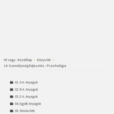
Itt vagy:
Kezdőlap
Könyvtár
14. Személyiségfejlesztés - Pszichológia
01. A.A. Anyagok
02. N.A. Anyagok
03. E.A. Anyagok
04. Egyéb Anyagok
05. Almási Kitti