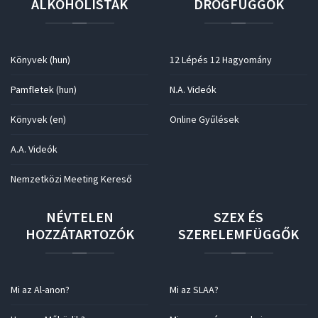
ALKOHOLISTÁK
DROGFÜGGŐK
Könyvek (hun)
12 Lépés 12 Hagyomány
Pamfletek (hun)
N.A. Videók
Könyvek (en)
Online Gyűlések
A.A. Videók
Nemzetközi Meeting Kereső
NÉVTELEN
SZEX
ÉS
HOZZÁTARTOZÓK
SZERELEMFÜGGŐK
Mi az Al-anon?
Mi az SLAA?