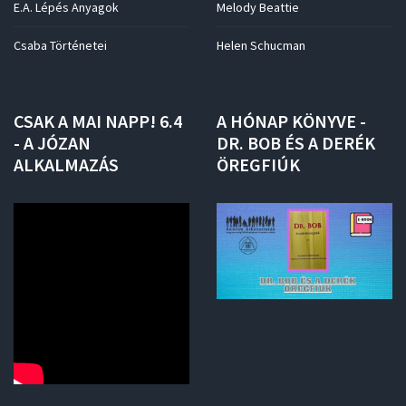
E.A. Lépés Anyagok
Melody Beattie
Csaba Történetei
Helen Schucman
CSAK
A
MAI
NAPP!
6.4
A
HÓNAP
KÖNYVE
-
-
A
JÓZAN
DR.
BOB
ÉS
A
DERÉK
ALKALMAZÁS
ÖREGFIÚK