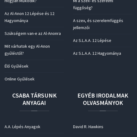
Hogyan Működik?
Mi a szex- és szerelmi
függőség?
Az Al-Anon 12 Lépése és 12
Hagyománya
A szex, és szerelemfüggés
jellemzői
Szükségem van-e az Al-Anonra
Az S.L.A.A. 12 Lépése
Mit várhatok egy Al-Anon
gyűléstől?
Az S.L.A.A. 12 Hagyománya
Élő Gyűlések
Online Gyűlések
CSABA
TÁRSUNK
EGYÉB
IRODALMAK
ANYAGAI
OLVASMÁNYOK
A.A. Lépés Anyagok
David R. Hawkins