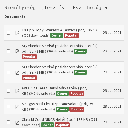
Személyiségfejlesztés - Pszichológia
Documents
10 Tipp Hogy Szeresd A Tested
( pdf, 296 KB
pdf
29 Jul 2021
)
Owner
Popular
(352 downloads)
Argelander Az első pszichoterápiás interjú
(
pdf
29 Jul 2021
pdf, 39.72 MB )
Owner
(364 downloads)
Popular
Argelander Az első pszichoterápiás interjú
(
pdf
29 Jul 2021
pdf, 39.72 MB )
Owner
(302 downloads)
Popular
Avilai Szt Teréz Belső Várkastély
( pdf, 327
pdf
29 Jul 2021
KB )
Owner
Popular
(343 downloads)
Az Egyszerű Élet Tízparancsolata
( pdf, 75
pdf
29 Jul 2021
KB )
Owner
Popular
(389 downloads)
Clara M Codd NINCS HALÁL
( pdf, 133 KB )
(371
pdf
29 Jul 2021
Owner
Popular
downloads)