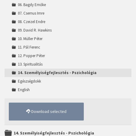
06. Bagdy Emőke
07. Csernus Imre
08. Czeizel Endre
09. David R. Hawkins
10. Müller Péter
11. Pál Ferenc
12. Popper Péter
13. Spiritualitás
14. Személyiségfejlesztés - Pszichológia
Egészségdokk
English
Download selected
Folder
14. Személyiségfejlesztés - Pszichológia