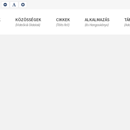
SET
SET
SET
SMALLER
DEFAULT
LARGER
FONT
FONT
FONT
K
KÖZÖSSÉGEK
CIKKEK
ALKALMAZÁS
TÁ
(Videók & Oldalak)
(Tölts fel!)
(és Hangoskönyv)
(Ad