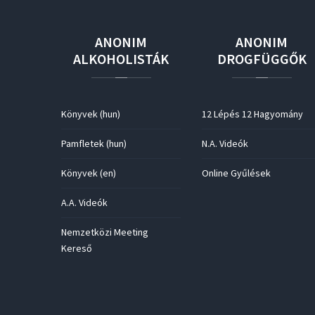
ANONIM
ANONIM
ALKOHOLISTÁK
DROGFÜGGŐK
Könyvek (hun)
12 Lépés 12 Hagyomány
Pamfletek (hun)
N.A. Videók
Könyvek (en)
Online Gyűlések
A.A. Videók
Nemzetközi Meeting
Kereső