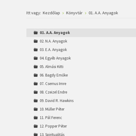
Itt vagy:
Kezdőlap
Könyvtár
01. A.A. Anyagok
01. A.A. Anyagok
02. N.A. Anyagok
03. E.A. Anyagok
04. Egyéb Anyagok
05. Almási Kitti
06. Bagdy Emőke
07. Csernus Imre
08. Czeizel Endre
09. David R. Hawkins
10. Müller Péter
11. Pál Ferenc
12. Popper Péter
13. Spiritualitás