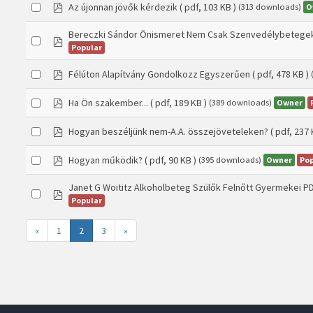
pdf
Az újonnan jövők kérdezik
( pdf, 103 KB )
O
(313 downloads)
Bereczki Sándor Önismeret Nem Csak Szenvedélybetege
pdf
Popular
pdf
Félúton Alapítvány Gondolkozz Egyszerűen
( pdf, 478 KB )
pdf
Ha Ön szakember...
( pdf, 189 KB )
Owner
(389 downloads)
pdf
Hogyan beszéljünk nem-A.A. összejöveteleken?
( pdf, 237 
pdf
Hogyan működik?
( pdf, 90 KB )
Owner
Pop
(395 downloads)
Janet G Woititz Alkoholbeteg Szülők Felnőtt Gyermekei P
pdf
Popular
«
1
2
3
»