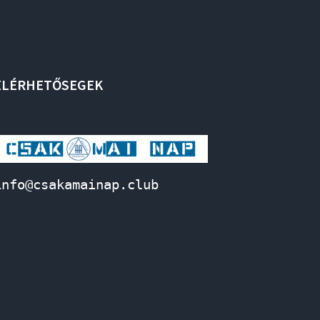
ELÉRHETŐSEGEK
info@csakamainap.club