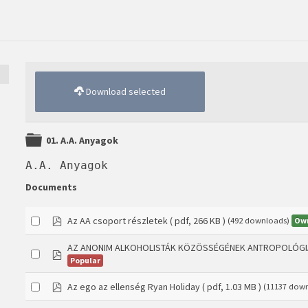
Download selected
Folder
01. A.A. Anyagok
A.A. Anyagok
Documents
pdf
Az AA csoport részletek
( pdf, 266 KB )
Ow
(492 downloads)
AZ ANONIM ALKOHOLISTÁK KÖZÖSSÉGÉNEK ANTROPOLÓGI
pdf
Popular
pdf
Az ego az ellenség Ryan Holiday
( pdf, 1.03 MB )
(11137 dow