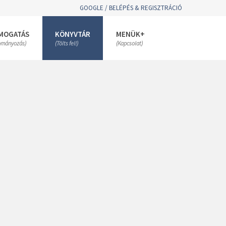
GOOGLE / BELÉPÉS & REGISZTRÁCIÓ
MOGATÁS
KÖNYVTÁR
MENÜK+
ományozás)
(Tölts fel!)
(Kapcsolat)