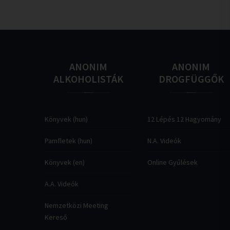
ANONIM
ANONIM
ALKOHOLISTÁK
DROGFÜGGŐK
Könyvek (hun)
12 Lépés 12 Hagyomány
Pamfletek (hun)
N.A. Videók
Könyvek (en)
Online Gyűlések
A.A. Videók
Nemzetközi Meeting
Kereső