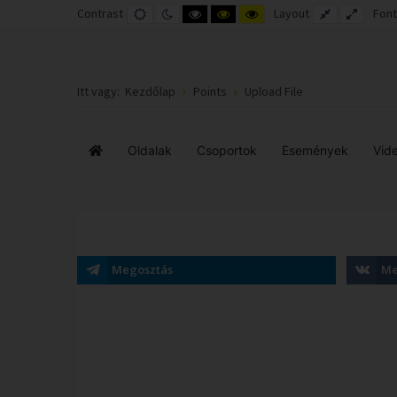
Contrast
DEFAULT
NIGHT
HIGH
HIGH
HIGH
Layout
FIXED
WIDE
Font
MODE
MODE
CONTRAST
CONTRAST
CONTRAST
LAYOUT
LAYOUT
BLACK
BLACK
YELLOW
WHITE
YELLOW
BLACK
MODE
MODE
MODE
Itt vagy:
Kezdőlap
Points
Upload File
Oldalak
Csoportok
Események
Vid
Főoldal
Megosztás
Me