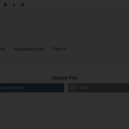
SET
SET
SET
SMALLER
DEFAULT
LARGER
FONT
FONT
FONT
eók
Hangoskönyvek
Több
Upload File
gosztás VK-n
Email