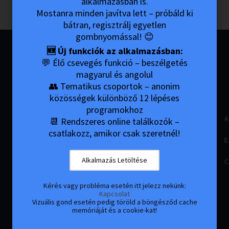
alkalmazásban is.
Mostanra minden javítva lett – próbáld ki
bátran, regisztrálj egyetlen
gombnyomással! 😊
🆕 Új funkciók az alkalmazásban:
💬 Élő csevegés funkció – beszélgetés
NÉVTELEN
SZEX
ÉS
magyarul és angolul
HOZZÁTARTOZÓK
SZERELEMFÜGGŐK
👥 Tematikus csoportok – anonim
közösségek különböző 12 lépéses
programokhoz
Mi az Al-anon?
Mi az SLAA?
A
📆 Rendszeres online találkozók –
csatlakozz, amikor csak szeretnél!
Hogyan Működik?
Mi a szex- és szerelmi
E
függőség?
Alkalmazás Letöltése
Az Al-Anon 12 Lépése és 12
C
Hagyománya
A szex, és szerelemfüggés
jellemzői
Kérés vagy probléma esetén itt jelezz nekünk:
Kapcsolat
Szükségem van-e az Al-
Vizuális gond esetén pedig töröld a böngésződ cache
Anonra
Az S.L.A.A. 12 Lépése
memóriáját és a cookie-kat!
Mit várhatok egy Al-Anon
Az S.L.A.A. 12 Hagyománya