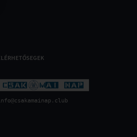
ELÉRHETŐSEGEK
info@csakamainap.club