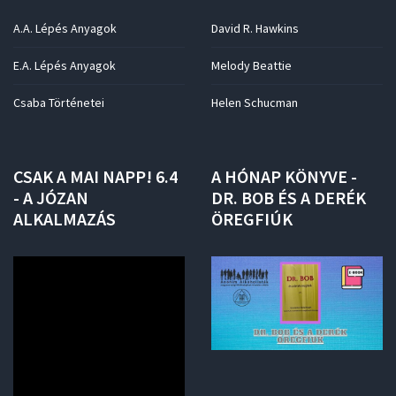
A.A. Lépés Anyagok
David R. Hawkins
E.A. Lépés Anyagok
Melody Beattie
Csaba Történetei
Helen Schucman
CSAK
A
MAI
NAPP!
6.4
A
HÓNAP
KÖNYVE
-
-
A
JÓZAN
DR.
BOB
ÉS
A
DERÉK
ALKALMAZÁS
ÖREGFIÚK