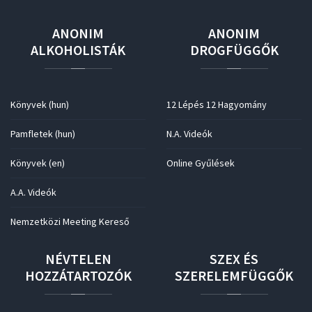
ANONIM
ANONIM
ALKOHOLISTÁK
DROGFÜGGŐK
Könyvek (hun)
12 Lépés 12 Hagyomány
Pamfletek (hun)
N.A. Videók
Könyvek (en)
Online Gyűlések
A.A. Videók
Nemzetközi Meeting Kereső
NÉVTELEN
SZEX
ÉS
HOZZÁTARTOZÓK
SZERELEMFÜGGŐK