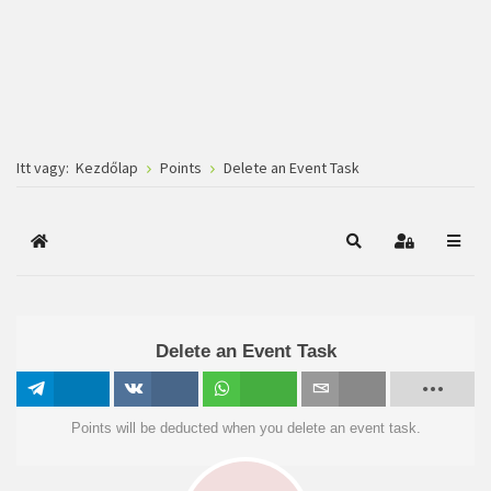
Itt vagy:
Kezdőlap
Points
Delete an Event Task
Főoldal
Keresés
Bejelentkez
Delete an Event Task
Megosztás
Megosztás
Megosztás
Email
Points will be deducted when you delete an event task.
VK-n