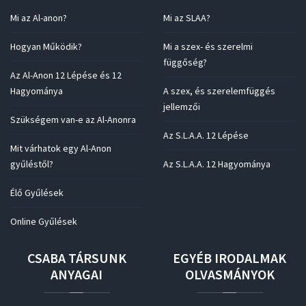
Mi az Al-anon?
Mi az SLAA?
Hogyan Működik?
Mi a szex- és szerelmi
függőség?
Az Al-Anon 12 Lépése és 12
Hagyománya
A szex, és szerelemfüggés
jellemzői
Szükségem van-e az Al-Anonra
Az S.L.A.A. 12 Lépése
Mit várhatok egy Al-Anon
gyűléstől?
Az S.L.A.A. 12 Hagyománya
Élő Gyűlések
Online Gyűlések
CSABA
TÁRSUNK
EGYÉB
IRODALMAK
ANYAGAI
OLVASMÁNYOK