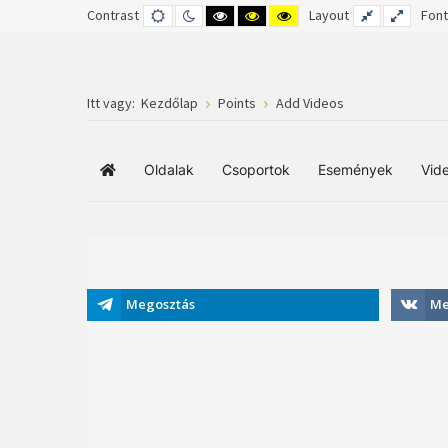
Contrast
DEFAULT
NIGHT
HIGH
HIGH
HIGH
Layout
FIXED
WIDE
Font
MODE
MODE
CONTRAST
CONTRAST
CONTRAST
LAYOUT
LAYOUT
BLACK
BLACK
YELLOW
WHITE
YELLOW
BLACK
MODE
MODE
MODE
Itt vagy:
Kezdőlap
Points
Add Videos
Oldalak
Csoportok
Események
Vid
Főoldal
Megosztás
Me