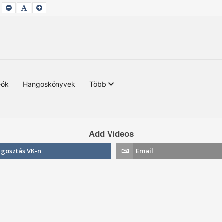
SET
SET
SET
SMALLER
DEFAULT
LARGER
FONT
FONT
FONT
eók
Hangoskönyvek
Több
Add Videos
gosztás VK-n
Email