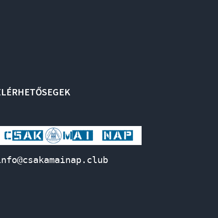
ELÉRHETŐSEGEK
info@csakamainap.club