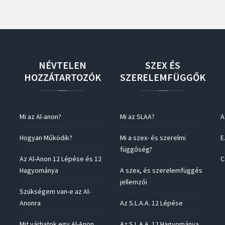
NÉVTELEN
SZEX
ÉS
HOZZÁTARTOZÓK
SZERELEMFÜGGŐK
Mi az Al-anon?
Mi az SLAA?
A
Hogyan Működik?
Mi a szex- és szerelmi
E
függőség?
Az Al-Anon 12 Lépése és 12
C
Hagyománya
A szex, és szerelemfüggés
jellemzői
Szükségem van-e az Al-
Anonra
Az S.L.A.A. 12 Lépése
Mit várhatok egy Al-Anon
Az S.L.A.A. 12 Hagyománya