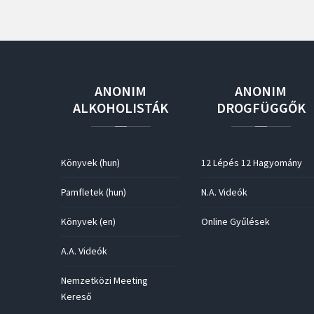
ANONIM
ANONIM
ALKOHOLISTÁK
DROGFÜGGŐK
Könyvek (hun)
12 Lépés 12 Hagyomány
Pamfletek (hun)
N.A. Videók
Könyvek (en)
Online Gyűlések
A.A. Videók
Nemzetközi Meeting
Kereső