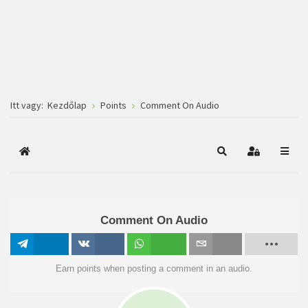
Itt vagy:
Kezdőlap
Points
Comment On Audio
Főoldal
Keresés
Bejelentkez
Comment On Audio
Megosztás
Megosztás
Megosztás
Email
Earn points when posting a comment in an audio.
VK-n