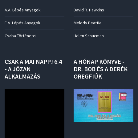
A.A. Lépés Anyagok
David R. Hawkins
E.A. Lépés Anyagok
Melody Beattie
Csaba Történetei
Helen Schucman
CSAK
A
MAI
NAPP!
6.4
A
HÓNAP
KÖNYVE
-
-
A
JÓZAN
DR.
BOB
ÉS
A
DERÉK
ALKALMAZÁS
ÖREGFIÚK