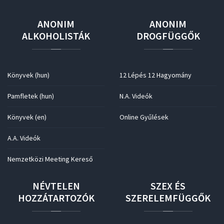
ANONIM
ANONIM
ALKOHOLISTÁK
DROGFÜGGŐK
Könyvek (hun)
12 Lépés 12 Hagyomány
Pamfletek (hun)
N.A. Videók
Könyvek (en)
Online Gyűlések
A.A. Videók
Nemzetközi Meeting Kereső
NÉVTELEN
SZEX
ÉS
HOZZÁTARTOZÓK
SZERELEMFÜGGŐK