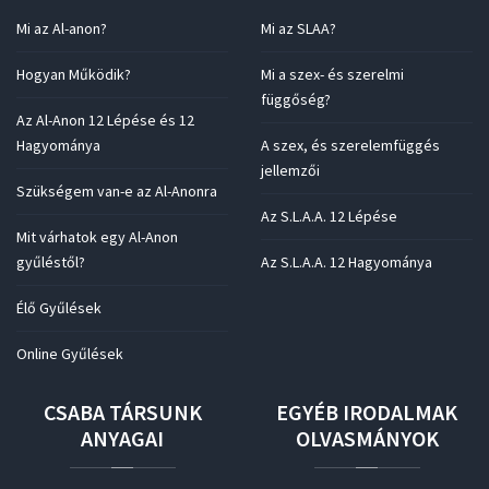
Mi az Al-anon?
Mi az SLAA?
Hogyan Működik?
Mi a szex- és szerelmi
függőség?
Az Al-Anon 12 Lépése és 12
Hagyománya
A szex, és szerelemfüggés
jellemzői
Szükségem van-e az Al-Anonra
Az S.L.A.A. 12 Lépése
Mit várhatok egy Al-Anon
gyűléstől?
Az S.L.A.A. 12 Hagyománya
Élő Gyűlések
Online Gyűlések
CSABA
TÁRSUNK
EGYÉB
IRODALMAK
ANYAGAI
OLVASMÁNYOK